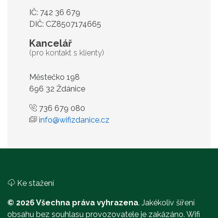
IČ: 742 36 679
DIČ: CZ8507174665
Kancelář
(pro kontakt s klienty)
Městečko 198
696 32 Ždánice
736 679 080
info@wifizdanice.cz
Ke stažení
© 2026 Všechna práva vyhrazena
. Jakékoliv šíření
obsahu bez souhlasu provozovatele je zakázáno. Wifi