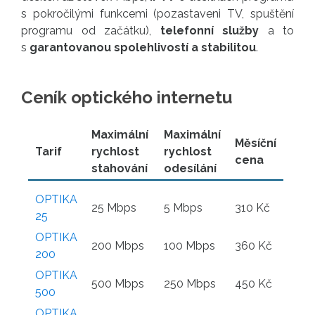
s pokročilými funkcemi (pozastaveni TV, spuštění
programu od začátku),
telefonní služby
a to
s
garantovanou spolehlivostí a stabilitou
.
Ceník optického internetu
Maximální
Maximální
Měsíční
Tarif
rychlost
rychlost
cena
stahování
odesílání
OPTIKA
25 Mbps
5 Mbps
310 Kč
25
OPTIKA
200 Mbps
100 Mbps
360 Kč
200
OPTIKA
500 Mbps
250 Mbps
450 Kč
500
OPTIKA