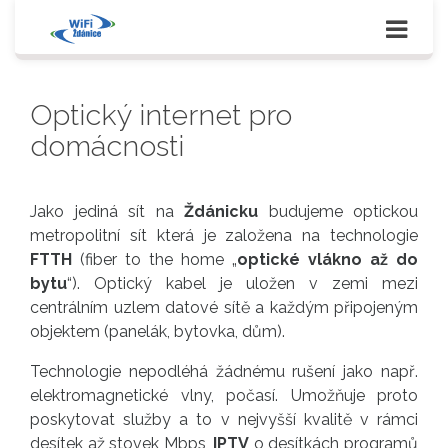
Zobra
navig
Optický internet pro
domácnosti
Jako jediná sít na
Ždánicku
budujeme optickou
metropolitní sít která je založena na technologie
FTTH
(fiber to the home „
optické vlákno až do
bytu
“). Optický kabel je uložen v zemi mezi
centrálním uzlem datové sítě a každým připojeným
objektem (panelák, bytovka, dům).
Technologie nepodléhá žádnému rušení jako např.
elektromagnetické vlny, počasí. Umožňuje proto
poskytovat služby a to v nejvyšší kvalitě v rámci
desítek až stovek Mbps,
IPTV
o desítkách programů